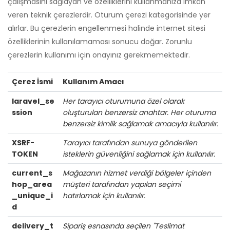
çalışmasını sağlayan ve özelliklerini kullanmanıza imkân
veren teknik çerezlerdir. Oturum çerezi kategorisinde yer
alırlar. Bu çerezlerin engellenmesi halinde internet sitesi
özelliklerinin kullanılamaması sonucu doğar. Zorunlu
çerezlerin kullanımı için onayınız gerekmemektedir.
Çerez İsmi
Kullanım Amacı
laravel_se
Her tarayıcı oturumuna özel olarak
ssion
oluşturulan benzersiz anahtar. Her oturuma
benzersiz kimlik sağlamak amacıyla kullanılır.
XSRF-
Tarayıcı tarafından sunuya gönderilen
TOKEN
isteklerin güvenliğini sağlamak için kullanılır.
current_s
Mağazanın hizmet verdiği bölgeler içinden
hop_area
müşteri tarafından yapılan seçimi
_unique_i
hatırlamak için kullanılır.
d
delivery_t
Sipariş esnasında seçilen "Teslimat