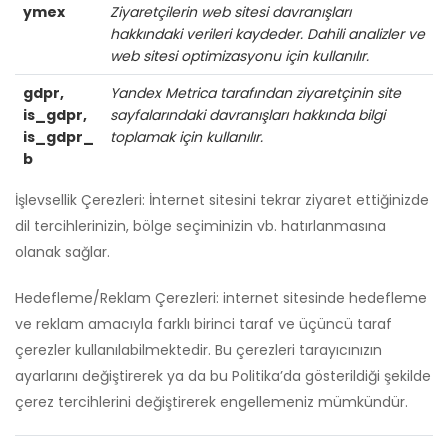
ymex
Ziyaretçilerin web sitesi davranışları
hakkındaki verileri kaydeder. Dahili analizler ve
web sitesi optimizasyonu için kullanılır.
gdpr,
Yandex Metrica tarafından ziyaretçinin site
is_gdpr,
sayfalarındaki davranışları hakkında bilgi
is_gdpr_
toplamak için kullanılır.
b
İşlevsellik Çerezleri: İnternet sitesini tekrar ziyaret ettiğinizde
dil tercihlerinizin, bölge seçiminizin vb. hatırlanmasına
olanak sağlar.
Hedefleme/Reklam Çerezleri: internet sitesinde hedefleme
ve reklam amacıyla farklı birinci taraf ve üçüncü taraf
çerezler kullanılabilmektedir. Bu çerezleri tarayıcınızın
ayarlarını değiştirerek ya da bu Politika’da gösterildiği şekilde
çerez tercihlerini değiştirerek engellemeniz mümkündür.