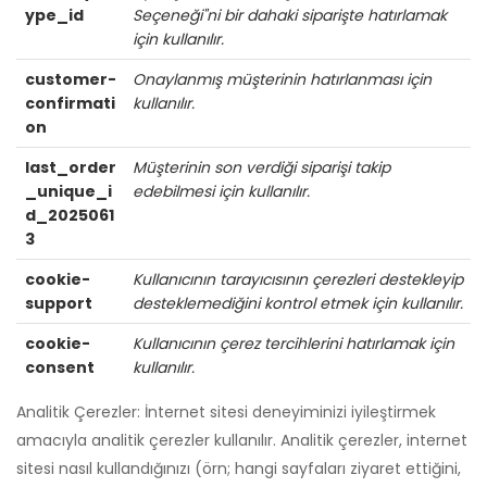
ype_id
Seçeneği"ni bir dahaki siparişte hatırlamak
için kullanılır.
customer-
Onaylanmış müşterinin hatırlanması için
confirmati
kullanılır.
on
last_order
Müşterinin son verdiği siparişi takip
_unique_i
edebilmesi için kullanılır.
d_2025061
3
cookie-
Kullanıcının tarayıcısının çerezleri destekleyip
support
desteklemediğini kontrol etmek için kullanılır.
cookie-
Kullanıcının çerez tercihlerini hatırlamak için
consent
kullanılır.
Analitik Çerezler: İnternet sitesi deneyiminizi iyileştirmek
amacıyla analitik çerezler kullanılır. Analitik çerezler, internet
sitesi nasıl kullandığınızı (örn; hangi sayfaları ziyaret ettiğini,