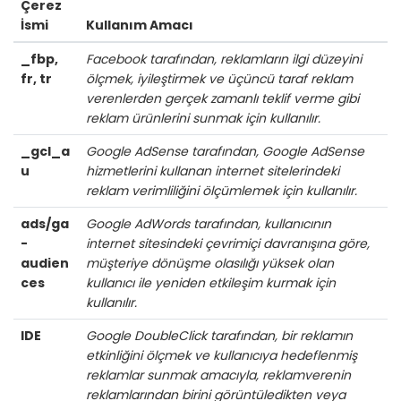
Çerez
İsmi
Kullanım Amacı
_fbp,
Facebook tarafından, reklamların ilgi düzeyini
fr, tr
ölçmek, iyileştirmek ve üçüncü taraf reklam
verenlerden gerçek zamanlı teklif verme gibi
reklam ürünlerini sunmak için kullanılır.
_gcl_a
Google AdSense tarafından, Google AdSense
u
hizmetlerini kullanan internet sitelerindeki
reklam verimliliğini ölçümlemek için kullanılır.
ads/ga
Google AdWords tarafından, kullanıcının
-
internet sitesindeki çevrimiçi davranışına göre,
audien
müşteriye dönüşme olasılığı yüksek olan
ces
kullanıcı ile yeniden etkileşim kurmak için
kullanılır.
IDE
Google DoubleClick tarafından, bir reklamın
etkinliğini ölçmek ve kullanıcıya hedeflenmiş
reklamlar sunmak amacıyla, reklamverenin
reklamlarından birini görüntüledikten veya